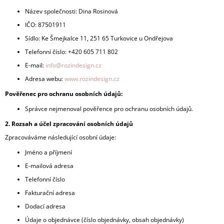
A
Název společnosti: Dina Rosinová
J
IČO: 87501911
Í
Sídlo: Ke Šmejkalce 11, 251 65 Turkovice u Ondřejova
T
Telefonní číslo: +420 605 711 802
?
E-mail:
info@rozindesign.cz
Adresa webu:
www.rozindesign.cz
Pověřenec pro ochranu osobních údajů:
Správce nejmenoval pověřence pro ochranu osobních údajů.
HLEDAT
2. Rozsah a účel zpracování osobních údajů
Zpracováváme následující osobní údaje:
Jméno a příjmení
E-mailová adresa
Telefonní číslo
Fakturační adresa
Dodací adresa
Údaje o objednávce (číslo objednávky, obsah objednávky)