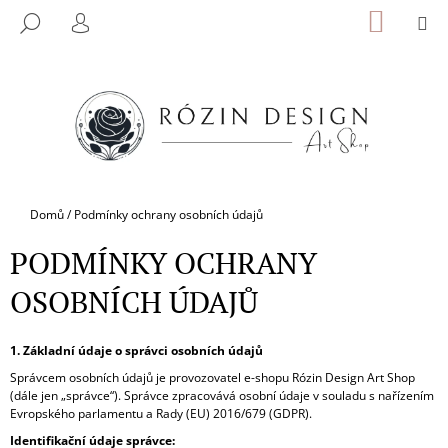
K
Přejít
NÁKUP
M
HLEDAT
na
KOŠÍK
O
PŘIHLÁŠENÍ
ZPĚT
ZPĚT
obsah
Š
Í
C
K
O
P
O
T
Domů
/
Podmínky ochrany osobních údajů
Ř
PODMÍNKY OCHRANY
E
B
OSOBNÍCH ÚDAJŮ
U
J
1. Základní údaje o správci osobních údajů
E
Správcem osobních údajů je provozovatel e-shopu Rózin Design Art Shop
T
(dále jen „správce“). Správce zpracovává osobní údaje v souladu s nařízením
Evropského parlamentu a Rady (EU) 2016/679 (GDPR).
E
N
Identifikační údaje správce: