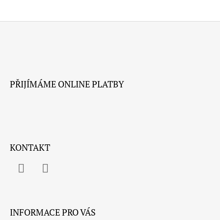
Z
Á
P
A
PŘIJÍMÁME ONLINE PLATBY
T
Í
KONTAKT
Facebook
Instagram
INFORMACE PRO VÁS