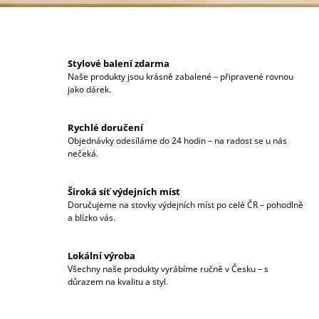
A
J
Í
V
Stylové balení zdarma
T
Naše produkty jsou krásně zabalené – připravené rovnou
Í
?
jako dárek.
T
Rychlé doručení
E
Objednávky odesíláme do 24 hodin – na radost se u nás
nečeká.
HLEDAT
J
Široká síť výdejních míst
T
Doručujeme na stovky výdejních míst po celé ČR – pohodlně
a blízko vás.
E
V
Lokální výroba
Všechny naše produkty vyrábíme ručně v Česku – s
R
důrazem na kvalitu a styl.
Ó